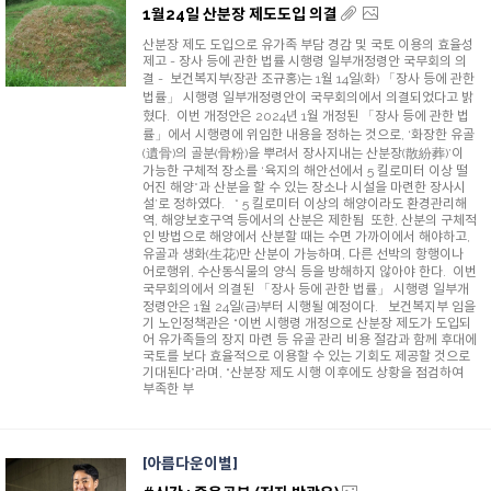
1월24일 산분장 제도도입 의결
산분장 제도 도입으로 유가족 부담 경감 및 국토 이용의 효율성
제고 - 장사 등에 관한 법률 시행령 일부개정령안 국무회의 의
결 - 보건복지부(장관 조규홍)는 1월 14일(화) 「장사 등에 관한
법률」 시행령 일부개정령안이 국무회의에서 의결되었다고 밝
혔다. 이번 개정안은 2024년 1월 개정된 「장사 등에 관한 법
률」에서 시행령에 위임한 내용을 정하는 것으로, ‘화장한 유골
(遺骨)의 골분(骨粉)을 뿌려서 장사지내는 산분장(散紛葬)’이
가능한 구체적 장소를 ‘육지의 해안선에서 5 킬로미터 이상 떨
어진 해양*과 산분을 할 수 있는 장소나 시설을 마련한 장사시
설’로 정하였다. * 5 킬로미터 이상의 해양이라도 환경관리해
역, 해양보호구역 등에서의 산분은 제한됨 또한, 산분의 구체적
인 방법으로 해양에서 산분할 때는 수면 가까이에서 해야하고,
유골과 생화(生花)만 산분이 가능하며, 다른 선박의 항행이나
어로행위, 수산동식물의 양식 등을 방해하지 않아야 한다. 이번
국무회의에서 의결된 「장사 등에 관한 법률」 시행령 일부개
정령안은 1월 24일(금)부터 시행될 예정이다. 보건복지부 임을
기 노인정책관은 “이번 시행령 개정으로 산분장 제도가 도입되
어 유가족들의 장지 마련 등 유골 관리 비용 절감과 함께 후대에
국토를 보다 효율적으로 이용할 수 있는 기회도 제공할 것으로
기대된다”라며, “산분장 제도 시행 이후에도 상황을 점검하여
부족한 부
아름다운이별