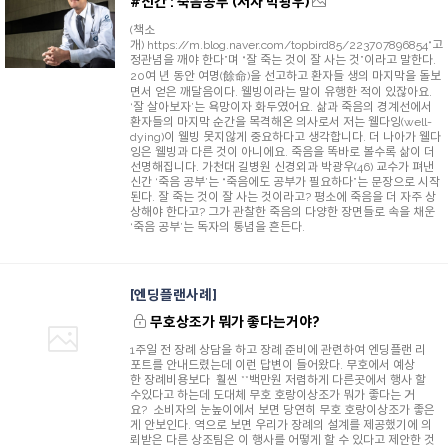
#신간 : 죽음공부 (저자 박광우)
(책소
개) https://m.blog.naver.com/topbird85/223707896854“고
정관념을 깨야 한다”며 “잘 죽는 것이 잘 사는 것”이라고 말한다.
20여 년 동안 여명(餘命)을 선고하고 환자들 생의 마지막을 돌보
면서 얻은 깨달음이다. 웰빙이라는 말이 유행한 적이 있잖아요.
‘잘 살아보자’는 욕망이자 화두였어요. 삶과 죽음의 경계선에서
환자들의 마지막 순간을 목격해온 의사로서 저는 웰다잉(well-
dying)이 웰빙 못지않게 중요하다고 생각합니다. 더 나아가 웰다
잉은 웰빙과 다른 것이 아니에요. 죽음을 똑바로 볼수록 삶이 더
선명해집니다. 가천대 길병원 신경외과 박광우(46) 교수가 펴낸
신간 ‘죽음 공부’는 “죽음에도 공부가 필요하다”는 문장으로 시작
된다. 잘 죽는 것이 잘 사는 것이라고? 평소에 죽음을 더 자주 상
상해야 한다고? 그가 관찰한 죽음의 다양한 장면들로 속을 채운
‘죽음 공부’는 독자의 통념을 흔든다.
엔딩플랜사례
무호상조가 뭐가 좋다는거야?
1주일 전 장례 상담을 하고 장례 준비에 관련하여 엔딩플랜 리
포트를 안내드렸는데 이런 답변이 들어왔다. 무호에서 예상
한 장례비용보다 훨씬 **백만원 저렴하게 다른곳에서 행사 할
수있다고 하는데 도대체 무호 호랑이상조가 뭐가 좋다는 거
요? 소비자의 눈높이에서 보면 당연히 무호 호랑이상조가 좋은
게 안보인다. 역으로 보면 우리가 장례의 설계를 제공했기에 의
뢰받은 다른 상조팀은 이 행사를 어떻게 할 수 있다고 제안한 것