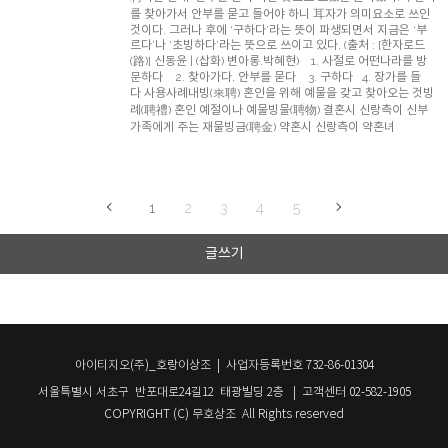
를 찾아가서 안부를 묻고 들어야 하니 耳자가 의미요소로 쓰인
것이다. 그러나 후에 ‘구하다’라는 뜻이 파생되면서 지금은 ‘부
르다’나 ‘초빙하다’라는 뜻으로 쓰이고 있다. (출처 : [한자로드
(路)] 신동윤 | (삽화) 변아롱.박혜현) 1. 사절로 어떤나라를 방
문하다 2. 찾아가다, 안부를 묻다 3. 구하다 4. 장가를 들
다 사용사례내빙(來聘) 혼인을 위해 예물을 갖고 찾아오는 것빙
례(聘禮) 혼인 예절이나 예물빙물(聘物) 결혼시 신랑측이 신부
가족에게 주는 재물빙금(聘金) 약혼시 신랑측이 약혼녀
1
2
3
4
5
글쓰기
아이티지오(주)_호랑이상조 | 사업자등록번호 732-86-01304
서울특별시 서초구 반포대로24길12 태광빌딩 2층 | 고객센터 02-582-1905
COPYRIGHT (C) 무호상조 All Rights reserved