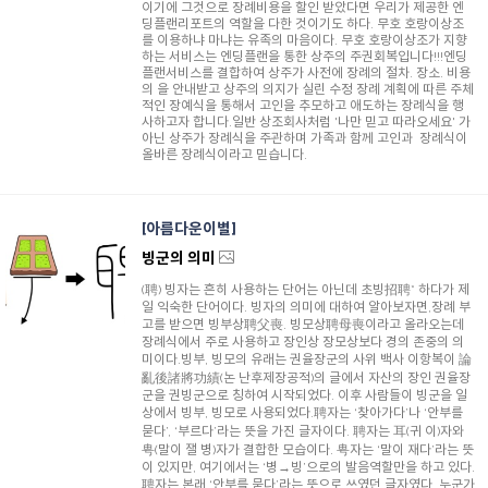
이기에 그것으로 장례비용을 할인 받았다면 우리가 제공한 엔
딩플랜리포트의 역할을 다한 것이기도 하다. 무호 호랑이상조
를 이용하냐 마냐는 유족의 마음이다. 무호 호랑이상조가 지향
하는 서비스는 엔딩플랜을 통한 상주의 주권회복입니다!!!엔딩
플랜서비스를 결합하여 상주가 사전에 장례의 절차. 장소. 비용
의 을 안내받고 상주의 의지가 실린 수정 장례 계획에 따른 주체
적인 장예식을 통해서 고인을 추모하고 애도하는 장례식을 행
사하고자 합니다.일반 상조회사처럼 '나만 믿고 따라오세요' 가
아닌 상주가 장례식을 주관하며 가족과 함께 고인과 장례식이
올바른 장례식이라고 믿습니다.
아름다운이별
빙군의 의미
(聘) 빙자는 흔히 사용하는 단어는 아닌데 초빙招聘* 하다가 제
일 익숙한 단어이다. 빙자의 의미에 대하여 알아보자면,장례 부
고를 받으면 빙부상聘父喪. 빙모상聘母喪이라고 올라오는데
장례식에서 주로 사용하고 장인상 장모상보다 경의 존중의 의
미이다.빙부, 빙모의 유래는 권율장군의 사위 백사 이항복이 論
亂後諸將功績(논 난후제장공적)의 글에서 자산의 장인 권율장
군을 권빙군으로 칭하여 시작되었다. 이후 사람들이 빙군을 일
상에서 빙부, 빙모로 사용되었다.聘자는 ‘찾아가다’나 ‘안부를
묻다’, ‘부르다’라는 뜻을 가진 글자이다. 聘자는 耳(귀 이)자와
甹(말이 잴 병)자가 결합한 모습이다. 甹자는 ‘말이 재다’라는 뜻
이 있지만, 여기에서는 ‘병→빙’으로의 발음역할만을 하고 있다.
聘자는 본래 ‘안부를 묻다’라는 뜻으로 쓰였던 글자였다. 누군가