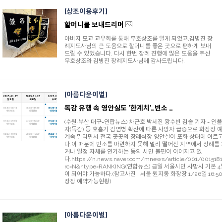
상조이용후기
할머니를 보내드리며
아버지 모교 교우회를 통해 무호상조를 알게 되었고,김병진 장
례지도사님의 큰 도움으로 할머니를 좋은 곳으로 편하게 보내
드릴 수 있었습니다. 다시 한번 장례 진행에 많은 도움을 주신
무호상조와 김병진 장례지도사님께 감사드립니다.
아름다운이별
독감 유행 속 영안실도 '한계치'…빈소 못찾아 '발 동동'(연합뉴스 1/26)
(수원·부산·대구=연합뉴스) 차근호 박세진 황수빈 김솔 기자 = 인
자(독감) 등 호흡기 감염병 확산에 따른 사망자 급증으로 화장장 
계속 밀리면서 전국 곳곳의 장례식장 영안실이 포화 상태에 이르고
다.이 때문에 빈소를 마련하지 못해 멀리 떨어진 지역에서 장례를
거나 일정 자체를 연기하는 등의 시민 불편이 이어지고 있
다.https://n.news.naver.com/mnews/article/001/001518
rc=N&ntype=RANKING(연합뉴스) 금일 서울시민 사망시 기본 
이 되어야 가능하다.(참고사진 : 서울 원지동 화장장 1/26일 16:50
장장 예약가능현황)
아름다운이별