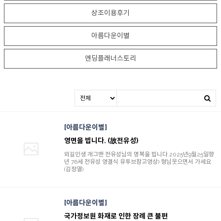
상조이용후기
아름다운이별
엔딩플래너스토리
아름다운이별
영면을 빕니다. (故전유성)
외길인생 개그맨 전유성님의 명복을 빕니다.2025년9월25일향
년 76세 전유성 영결식 유투브참고영상) 형님웃으면서 가세요
(김정열)
아름다운이별
국가정보원 화재로 인한 장례 큰 불편